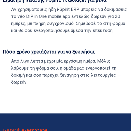
Είμαι ήδη πελάτης i-Spirit. Τι αλλάζει για μένα;
Αν χρησιμοποιείς ήδη i-Spirit ERP, μπορείς να δοκιμάσεις
το νέο DIP in One mobile app εντελώς δωρεάν για 20
ημέρες, με πλήρη συγχρονισμό. Σημείωσέ το στη φόρμα
και θα σου ενεργοποιήσουμε άμεσα την επέκταση.
Πόσο χρόνο χρειάζεται για να ξεκινήσω;
Από λίγα λεπτά μέχρι μία εργάσιμη ημέρα. Μόλις
λάβουμε τη φόρμα σου, η ομάδα μας ενεργοποιεί τη
δοκιμή και σου παρέχει ξενάγηση στις λειτουργίες —
δωρεάν.
i-spirit e-envoice