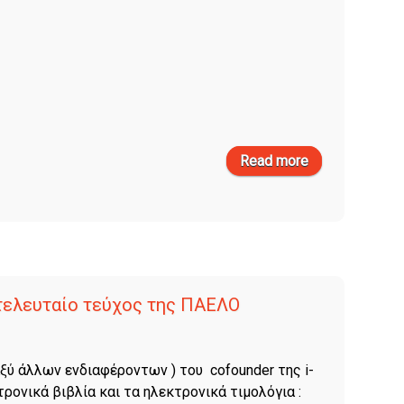
Read more
about i-spirit
version news
έκδοση
1.09.99
 τελευταίο τεύχος της ΠΑΕΛΟ
αξύ άλλων ενδιαφέροντων ) του cofounder της i-
κτρονικά βιβλία και τα ηλεκτρονικά τιμολόγια :