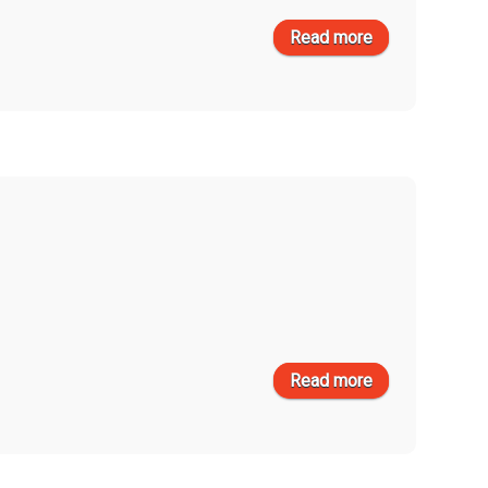
Read more
about i-spirit
version news
έκδοση
1.09.67
Read more
about i-spirit
version news
έκδοση
1.09.64