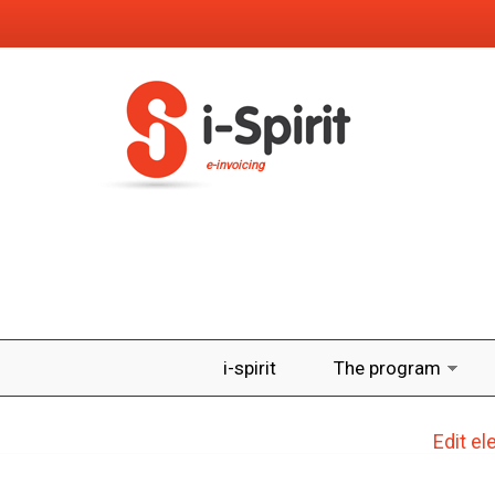
Skip to main content
e-invoicing
i-spirit
The program
Edit e