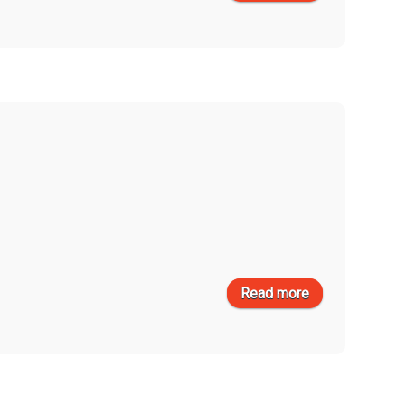
version news
έκδοση
1.09.92
Read more
about i-spirit
version news
έκδοση
1.09.90