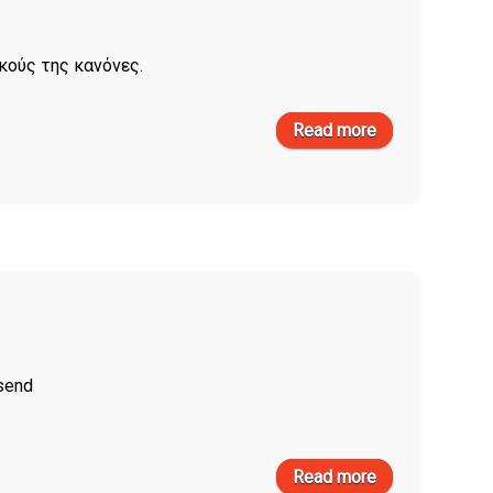
ικούς της κανόνες.
Read more
about Τέσσερα
σημεία που
ίσως να μην
γνωρίζετε για
την myDATA
μαζί με τις
ευχές μας στο
τελευταίο
τεύχος της
ΠΑΕΛΟ
send
Read more
about i-spirit