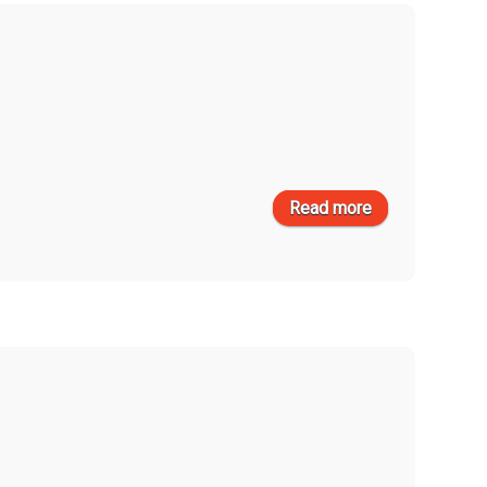
Read more
about i-spirit
version news
έκδοση
1.09.83