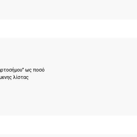
αρτοσήμου" ως ποσό
μενης λίστας