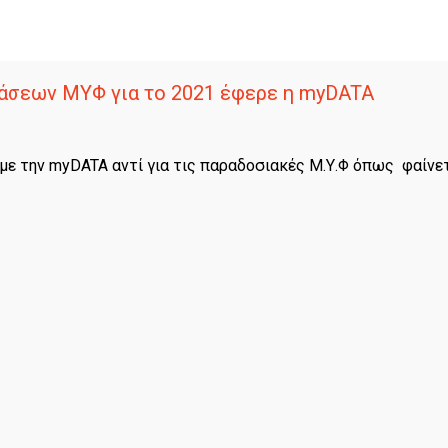
άσεων ΜΥΦ για το 2021 έφερε η myDATA
 με την myDATA αντί για τις παραδοσιακές Μ.Υ.Φ όπως φαίνετ