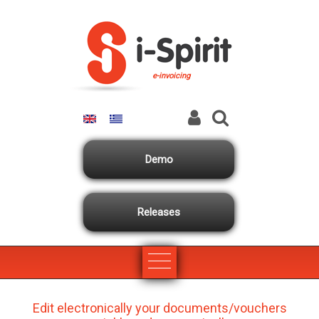
Skip to main content
e-invoicing
Demo
Releases
Edit electronically your documents/vouchers