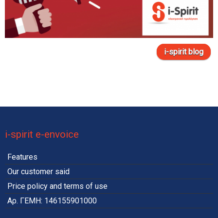
i-spirit blog
i-spirit e-envoice
Features
Our customer said
Price policy and terms of use
Αρ. ΓΕΜΗ: 146155901000