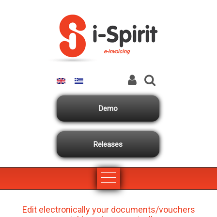
Skip to main content
e-invoicing
Demo
Releases
Edit electronically your documents/vouchers