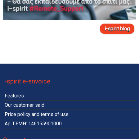
i-spirit blog
i-spirit e-envoice
Features
Our customer said
Price policy and terms of use
Αρ. ΓΕΜΗ: 146155901000