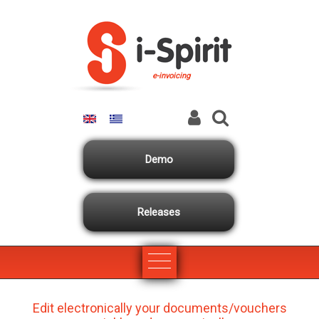
Skip to main content
e-invoicing
Demo
Releases
Edit electronically your documents/vouchers