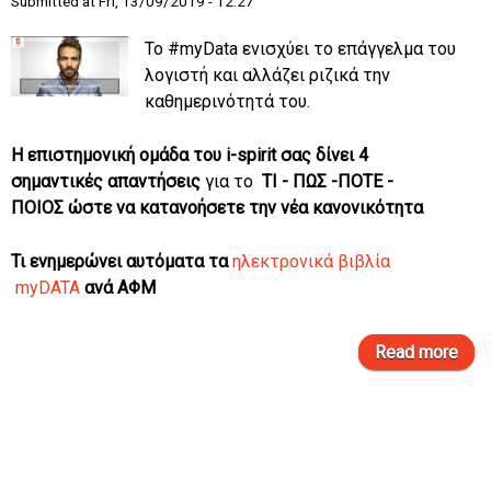
Submitted at Fri, 13/09/2019 - 12:27
Το #myData ενισχύει το επάγγελμα του
λογιστή και αλλάζει ριζικά την
καθημερινότητά του.
Η επιστημονική ομάδα του i-spirit σας δίνει 4
σημαντικές απαντήσεις
για το
ΤΙ - ΠΩΣ -ΠΟΤΕ -
ΠΟΙΟΣ ώστε να κατανοήσετε την νέα κανονικότητα
Τι ενημερώνει αυτόματα τα
ηλεκτρονικά βιβλία
myDATA
ανά ΑΦΜ
Read more
εν
βιβ
α