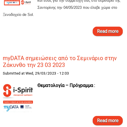
Εξε
και εσάς για την συμμετοχή σας στο σεμινάριο της
Παρ
Σαντορίνης την 04/05/2023 που έλαβε χώρα στο
Ξενοδοχείο de Sol.
Read more
Σημ
Σε
myDATA σημειώσεις από το Σεμινάριο στην
Σα
Ζάκυνθο την 23 03 2023
04/
Submitted at Wed, 29/03/2023 - 12:03
Θεματολογία – Πρόγραμμα :
Read more