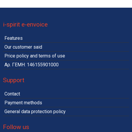
νέο
α
i-spirit e-envoice
καθ
Features
Our customer said
Price policy and terms of use
Αρ. ΓΕΜΗ: 146155901000
Support
Contact
Payment methods
General data protection policy
Follow us