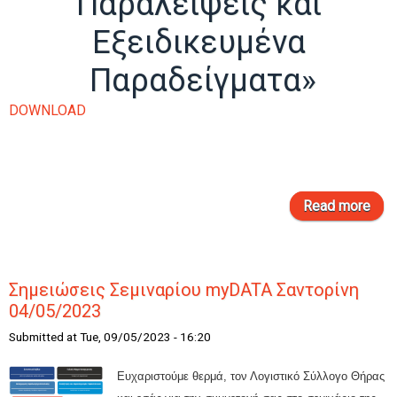
Παραλείψεις και
Εξειδικευμένα
Παραδείγματα»
DOWNLOAD
Read more
abou
στ
η
Σημειώσεις Σεμιναρίου myDATA Σαντορίνη
δ
04/05/2023
2
Α
Submitted at Tue, 09/05/2023 - 16:20
Πα
Ευχαριστούμε θερμά, τον Λογιστικό Σύλλογο Θήρας