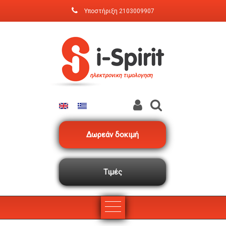
Παράκαμψη προς το κυρίως περιεχόμενο
Υποστήριξη
2103009907
ηλεκτρονικη τιμολογηση
Δωρεάν δοκιμή
Τιμές