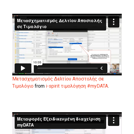
Μετασχηματισμός Δελτίου Αποστολής σε
Τιμολόγιο
from
i-spirit τιμολόγηση #myDATA
.