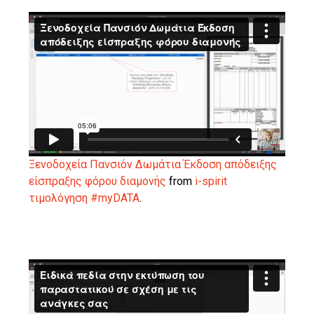
Ξενοδοχεία Πανσιόν Δωμάτια Έκδοση απόδειξης
είσπραξης φόρου διαμονής
from
i-spirit
τιμολόγηση #myDATA
.