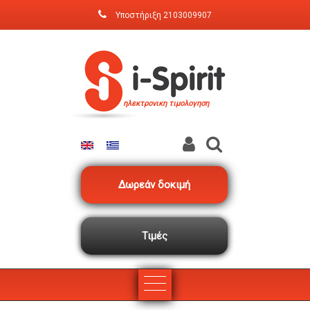
Παράκαμψη προς το κυρίως περιεχόμενο
Υποστήριξη
2103009907
ηλεκτρονικη τιμολογηση
Δωρεάν δοκιμή
Τιμές