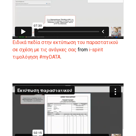
Ειδικά πεδία στην εκτύπωση του παραστατικού
σε σχέση με τις ανάγκες σας
from
i-spirit
τιμολόγηση #myDATA
.