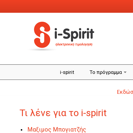
Παράκαμψη προς το κυρίως περιεχόμενο
ηλεκτρονικη τιμολογηση
i-spirit
Το πρόγραμμα
Εκδώστ
Τι λένε για το i-spirit
Μαξιμος Μπογιατζής