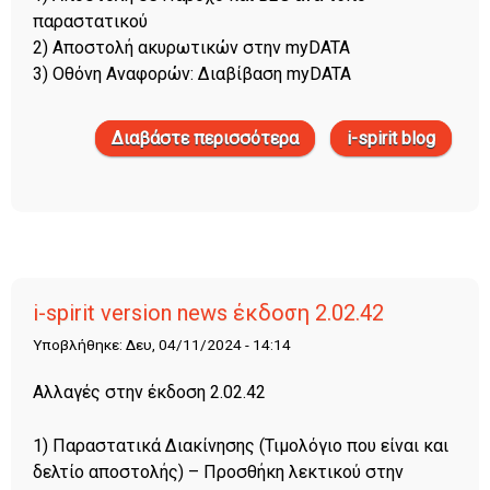
παραστατικού
2) Αποστολή ακυρωτικών στην myDATA
3) Οθόνη Αναφορών: Διαβίβαση myDATA
Διαβάστε περισσότερα
i-spirit blog
για Αλλαγές στην
έκδοση 2.04.24 αφορά
χρήστες που έχουν
ενεργοποιήσει Παρόχο
ηλεκτρονικής
τιμολόγησης ΥΠΑΗΕΣ
και Α1155
i-spirit version news έκδοση 2.02.42
Υποβλήθηκε: Δευ, 04/11/2024 - 14:14
Αλλαγές στην έκδοση 2.02.42
1) Παραστατικά Διακίνησης (Τιμολόγιο που είναι και
δελτίο αποστολής) – Προσθήκη λεκτικού στην