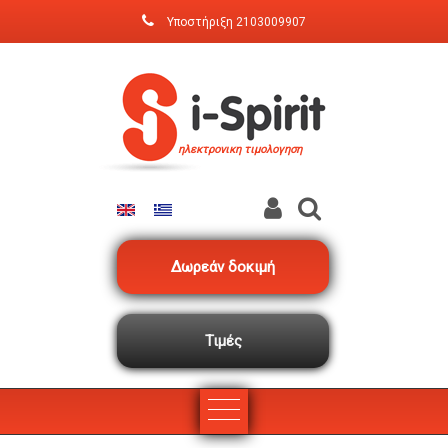
Παράκαμψη προς το κυρίως περιεχόμενο
Υποστήριξη
2103009907
ηλεκτρονικη τιμολογηση
Δωρεάν δοκιμή
Τιμές