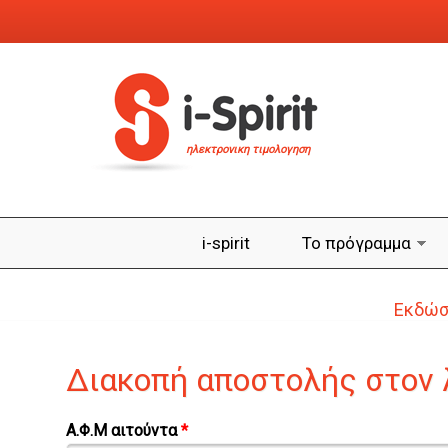
Παράκαμψη προς το κυρίως περιεχόμενο
ηλεκτρονικη τιμολογηση
i-spirit
Το πρόγραμμα
Εκδώστ
Διακοπή αποστολής στον 
Α.Φ.Μ αιτούντα
*