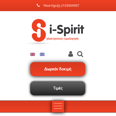
Παράκαμψη προς το κυρίως περιεχόμενο
Υποστήριξη
2103009907
ηλεκτρονικη τιμολογηση
Δωρεάν δοκιμή
Τιμές