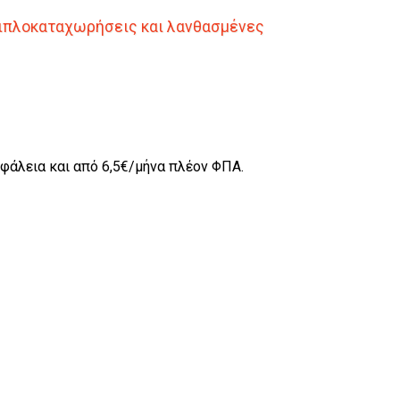
 διπλοκαταχωρήσεις και λανθασμένες
σφάλεια και από
6
,
5
€/μήνα πλέον ΦΠΑ.