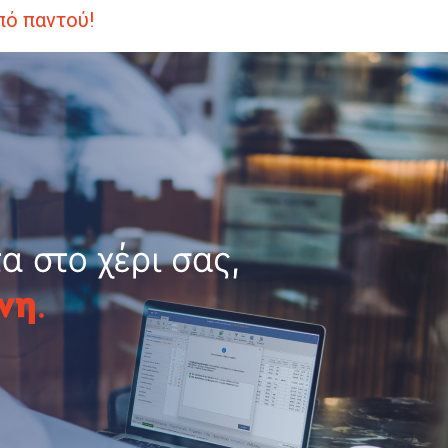
πό παντού!