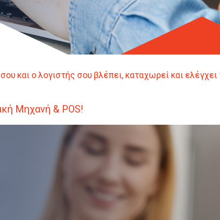
σή σου και ο λογιστής σου βλέπει, καταχωρεί και ελέγχε
ακή Μηχανή & POS!