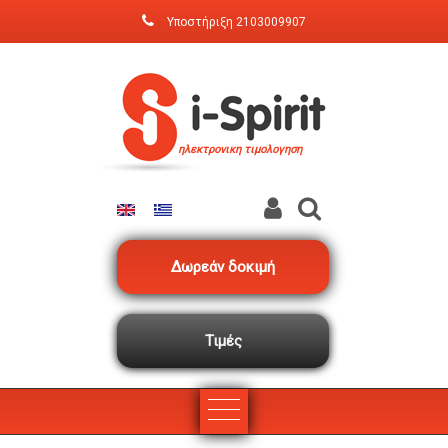
Παράκαμψη προς το κυρίως περιεχόμενο
Υποστήριξη
2103009907
ηλεκτρονικη τιμολογηση
Δωρεάν δοκιμή
Τιμές