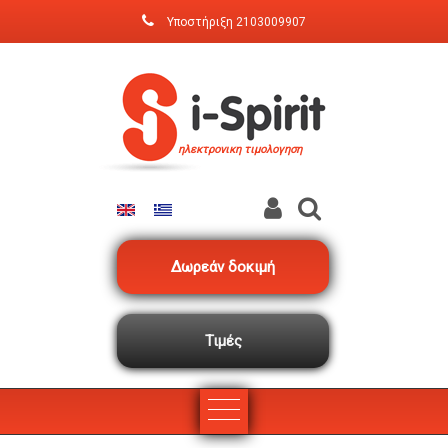
Παράκαμψη προς το κυρίως περιεχόμενο
Υποστήριξη
2103009907
ηλεκτρονικη τιμολογηση
Δωρεάν δοκιμή
Τιμές