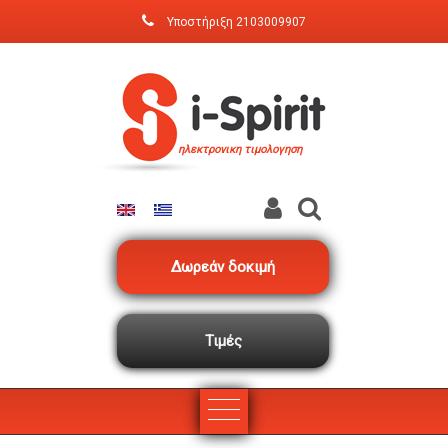
Παράκαμψη προς το κυρίως περιεχόμενο
Υποστήριξη
2103009907
ηλεκτρονικη τιμολογηση
Δωρεάν δοκιμή
Τιμές