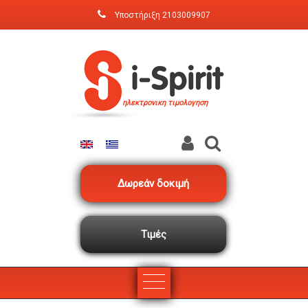
Παράκαμψη προς το κυρίως περιεχόμενο
Υποστήριξη
2103009907
ηλεκτρονικη τιμολογηση
Δωρεάν δοκιμή
Τιμές