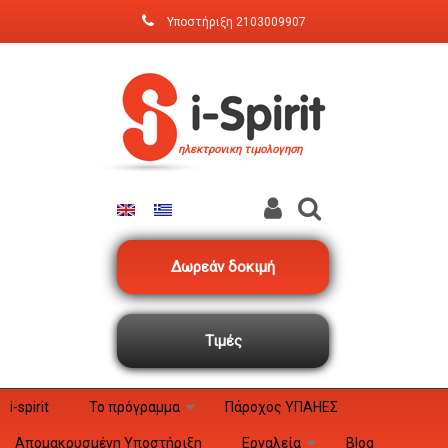
Παράκαμψη προς το κυρίως περιεχόμενο
Υποστήριξη
2103009907
ηλεκτρονικη τιμολογηση
Δωρεάν δοκιμή
Τιμές
i-spirit
Το πρόγραμμα
Πάροχος ΥΠΑΗΕΣ
Aπομακρυσμένη Yποστήριξη
Εργαλεία
Blog